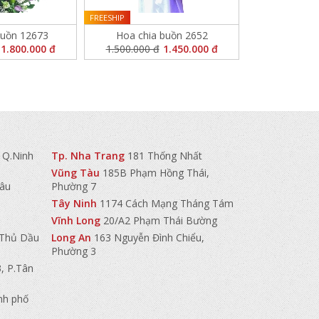
FREESHIP
buồn 12673
Hoa chia buồn 2652
1.800.000 đ
1.500.000 đ
1.450.000 đ
 Q.Ninh
Tp. Nha Trang
181 Thống Nhất
Vũng Tàu
185B Phạm Hồng Thái,
hâu
Phường 7
Tây Ninh
1174 Cách Mạng Tháng Tám
Vĩnh Long
20/A2 Phạm Thái Bường
. Thủ Dầu
Long An
163 Nguyễn Đình Chiểu,
Phường 3
, P.Tân
nh phố