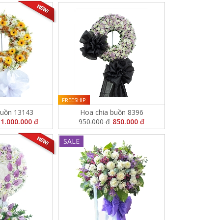
FREESHIP
buồn 13143
Hoa chia buồn 8396
1.000.000 đ
950.000 đ
850.000 đ
SALE