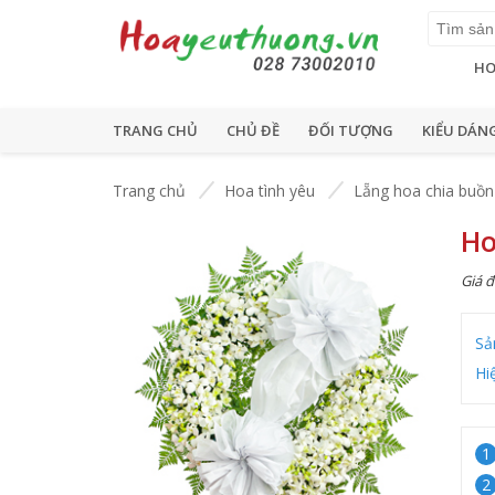
HO
TRANG CHỦ
CHỦ ĐỀ
ĐỐI TƯỢNG
KIỂU DÁN
Trang chủ
Hoa tình yêu
Lẵng hoa chia buồn
Ho
Giá đ
Sả
Hi