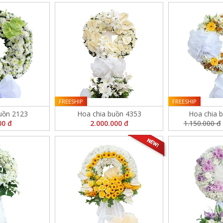
FREESHIP
FREESHIP
uồn 2123
Hoa chia buồn 4353
Hoa chia 
00 đ
2.000.000 đ
1.150.000 đ