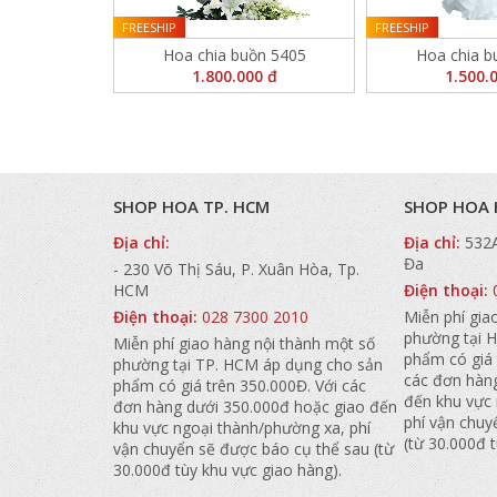
FREESHIP
FREESHIP
Hoa chia buồn 5405
Hoa chia b
1.800.000 đ
1.500.
SHOP HOA TP. HCM
SHOP HOA 
Địa chỉ:
Địa chỉ:
532
Đa
- 230 Võ Thị Sáu, P. Xuân Hòa, Tp.
HCM
Điện thoại:
Điện thoại:
028 7300 2010
Miễn phí gia
phường tại H
Miễn phí giao hàng nội thành một số
phẩm có giá 
phường tại TP. HCM áp dụng cho sản
các đơn hàn
phẩm có giá trên 350.000Đ. Với các
đến khu vực
đơn hàng dưới 350.000đ hoặc giao đến
phí vận chuy
khu vực ngoại thành/phường xa, phí
(từ 30.000đ 
vận chuyển sẽ được báo cụ thể sau (từ
30.000đ tùy khu vực giao hàng).