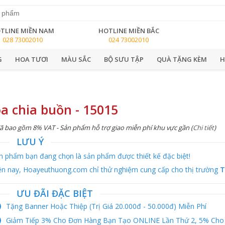
TLINE MIỀN NAM
HOTLINE MIỀN BẮC
028 73002010
024 73002010
G
HOA TƯƠI
MÀU SẮC
BỘ SƯU TẬP
QUÀ TẶNG KÈM
H
a chia buồn - 15015
ã bao gồm 8% VAT - Sản phẩm hỗ trợ giao miễn phí khu vực gần (
Chi tiết
)
LƯU Ý
n phẩm bạn đang chọn là sản phẩm được thiết kế đặc biệt!
ện nay, Hoayeuthuong.com chỉ thử nghiệm cung cấp cho thị trường
T
ƯU ĐÃI ĐẶC BIỆT
Tặng Banner Hoặc Thiệp (trị Giá 20.000đ - 50.000đ) Miễn Phí
Giảm Tiếp 3% Cho Đơn Hàng Bạn Tạo ONLINE Lần Thứ 2, 5% Cho