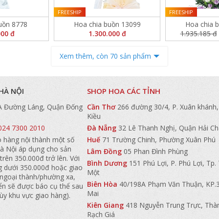
FREESHIP
FREESHIP
uồn 8778
Hoa chia buồn 13099
Hoa chia 
000 đ
1.300.000 đ
1.935.185 đ
Xem thêm, còn 70 sản phẩm
HÀ NỘI
SHOP HOA CÁC TỈNH
A Đường Láng, Quận Đống
Cần Thơ
266 đường 30/4, P. Xuân khánh,
Kiều
024 7300 2010
Đà Nẵng
32 Lê Thanh Nghị, Quận Hải C
o hàng nội thành một số
Huế
71 Trường Chinh, Phường Xuân Phú
à Nội áp dụng cho sản
Lâm Đồng
05 Phan Đình Phùng
trên 350.000đ trở lên. Với
Bình Dương
151 Phú Lợi, P. Phú Lợi, Tp
g dưới 350.000đ hoặc giao
Một
 ngoại thành/phường xa,
Biên Hòa
40/198A Phạm Văn Thuận, KP.3
ển sẽ được báo cụ thể sau
Mai
tùy khu vực giao hàng).
Kiên Giang
418 Nguyễn Trung Trực, Thà
Rạch Giá