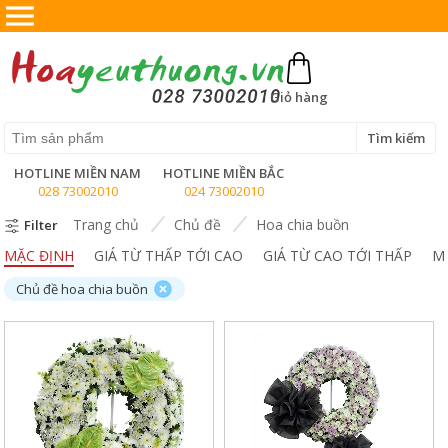
X
Giỏ hàng
Tìm kiếm
HOTLINE MIỀN NAM
HOTLINE MIỀN BẮC
028 73002010
024 73002010
Trang chủ
Chủ đề
Hoa chia buồn
Filter
MẶC ĐỊNH
GIÁ TỪ THẤP TỚI CAO
GIÁ TỪ CAO TỚI THẤP
M
Chủ đề hoa chia buồn