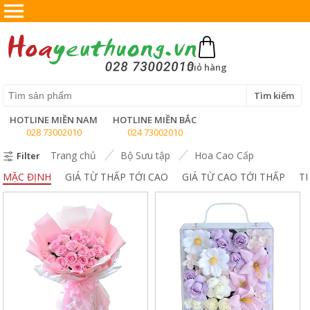
X
Giỏ hàng
Tìm kiếm
HOTLINE MIỀN NAM
HOTLINE MIỀN BẮC
028 73002010
024 73002010
Trang chủ
Bộ Sưu tập
Hoa Cao Cấp
Filter
MẶC ĐỊNH
GIÁ TỪ THẤP TỚI CAO
GIÁ TỪ CAO TỚI THẤP
TÊ