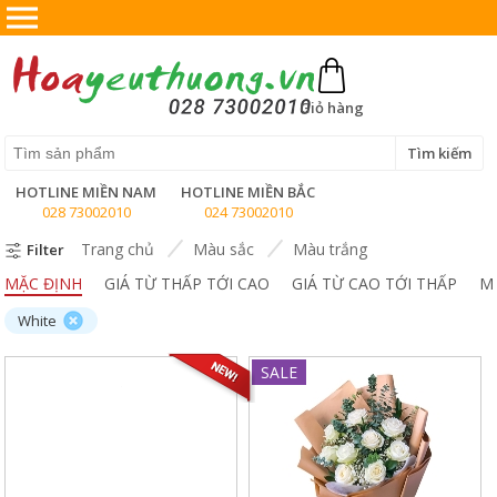
X
Giỏ hàng
Tìm kiếm
HOTLINE MIỀN NAM
HOTLINE MIỀN BẮC
028 73002010
024 73002010
Trang chủ
Màu sắc
Màu trắng
Filter
MẶC ĐỊNH
GIÁ TỪ THẤP TỚI CAO
GIÁ TỪ CAO TỚI THẤP
M
White
SALE