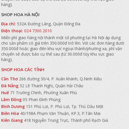
hàng).
SHOP HOA HÀ NỘI
Địa chỉ:
532A Đường Láng, Quận Đống Đa
Điện thoại:
024 7300 2010
Miễn phí giao hàng nội thành một số phường tại Hà Nội áp dụng
cho sản phẩm có giá trên 350.000đ trở lên. Với các đơn hàng dưới
350.000đ hoặc giao đến khu vực ngoại thành/phường xa, phí vận
chuyển sẽ được báo cụ thể sau (từ 30.000đ tùy khu vực giao
hàng).
SHOP HOA CÁC TỈNH
Cần Thơ
266 đường 30/4, P. Xuân khánh, Q.Ninh Kiều
Đà Nẵng
32 Lê Thanh Nghị, Quận Hải Châu
Huế
71 Trường Chinh, Phường Xuân Phú
Lâm Đồng
05 Phan Đình Phùng
Bình Dương
151 Phú Lợi, P. Phú Lợi, Tp. Thủ Dầu Một
Biên Hòa
40/198A Phạm Văn Thuận, KP.3, P.Tân Mai
Kiên Giang
418 Nguyễn Trung Trực, Thành phố Rạch Giá